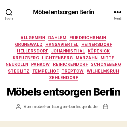
Möbel entsorgen Berlin
Suche
Menü
Kategorien
ALLGEMEIN
DAHLEM
FRIEDRICHSHAIN
GRUNEWALD
HANSAVIERTEL
HEINERSDORF
HELLERSDORF
JOHANNISTHAL
KÖPENICK
KREUZBERG
LICHTENBERG
MARZAHN
MITTE
NEUKÖLLN
PANKOW
REINICKENDORF
SCHÖNEBERG
STEGLITZ
TEMPELHOF
TREPTOW
WILHELMSRUH
ZEHLENDORF
Möbels entsorgen Berlin
Von
mobel-entsorgen-berlin.qenk.de
Beitragsautor
Beitragsd