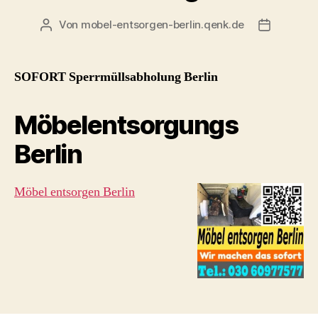
Von
mobel-entsorgen-berlin.qenk.de
Beitragsautor
Beitragsd
SOFORT Sperrmüllsabholung Berlin
Möbelentsorgungs
Berlin
Möbel entsorgen Berlin